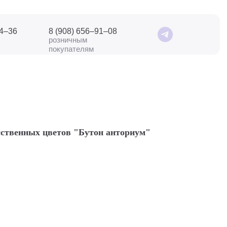
04–36
8 (908) 656–91–08
розничным
покупателям
сственных цветов "Бутон анториум"