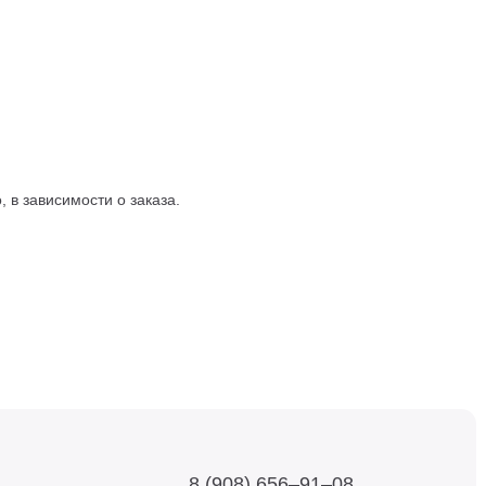
 в зависимости о заказа.
8 (908) 656–91–08