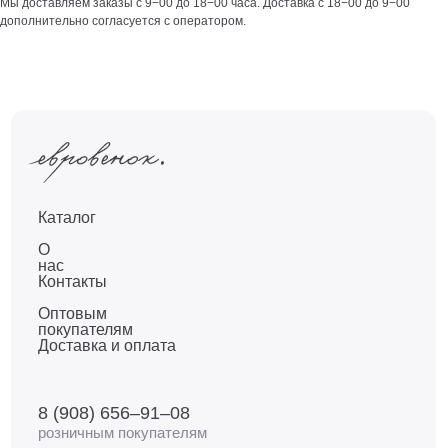
Мы доставляем заказы с 9−00 до 18−00 часа. Доставка с 18−00 до 9−00
дополнительно согласуется с оператором.
Каталог
О
нас
Контакты
Оптовым
покупателям
Доставка и оплата
8 (908) 656–91–08
розничным покупателям